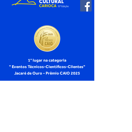
1° lugar na categoria
" Eventos Técnicos-Científicos-Clientes"
Jacaré de Ouro - Prêmio CAIO 2025
Projeto idealizado e produzido por