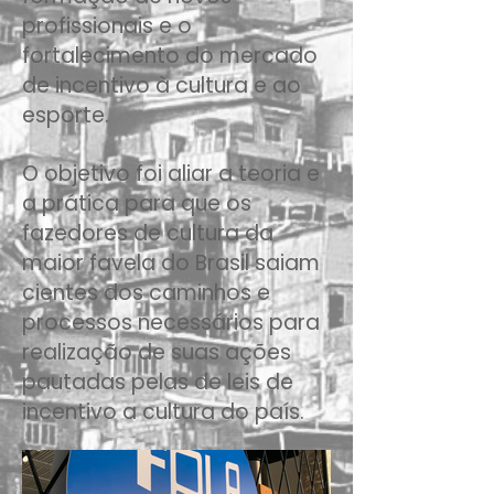
profissionais e o
fortalecimento do mercado
de incentivo à cultura e ao
esporte.​
O objetivo foi aliar a teoria e
a prática para que os
fazedores de cultura da
maior favela do Brasil saiam
cientes dos caminhos e
processos necessários para
realização de suas ações
pautadas pelas de leis de
incentivo a cultura do país.