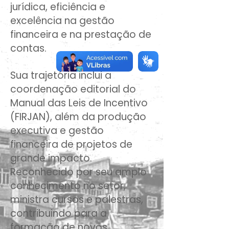
jurídica, eficiência e
excelência na gestão
financeira e na prestação de
contas.​
Sua trajetória inclui a
coordenação editorial do
Manual das Leis de Incentivo
(FIRJAN), além da produção
executiva e gestão
financeira de projetos de
grande impacto.
Reconhecido por seu amplo
conhecimento no setor,
ministra cursos e palestras,
contribuindo para a
formação de novos